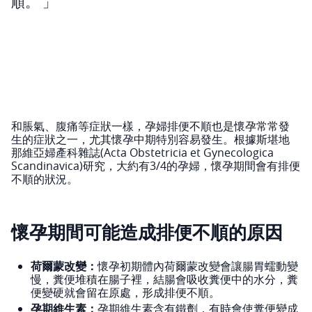
順。
和脹氣、腹痛等症狀一樣，孕婦排便不順也是懷孕常常發
生的症狀之一，尤其懷孕中期特別容易發生。根據斯堪地
那維亞婦產科雜誌(Acta Obstetricia et Gynecologica
Scandinavica)研究，大約有3/4的孕婦，懷孕期間會有排便
不順的狀況。
懷孕期間可能造成排便不順的原因
荷爾蒙改變：
懷孕初期體內荷爾蒙改變會讓腸胃蠕動變
慢，糞便堆積在腸子裡，結腸會吸收糞便中的水分，糞
便變硬就會留在原處，形成排便不順。
孕期維生素：
孕期維生素含有鐵劑，有時會使糞便變成