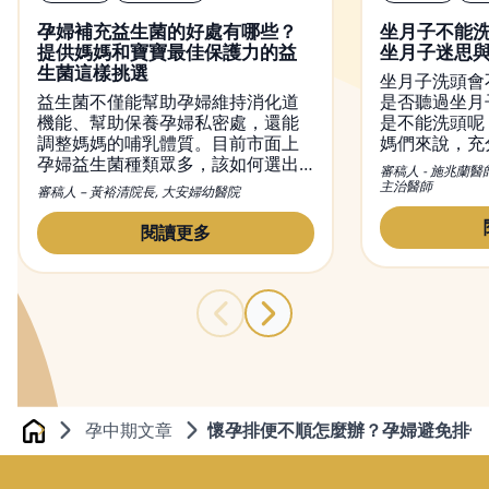
孕婦補充益生菌的好處有哪些？
坐月子不能
提供媽媽和寶寶最佳保護力的益
坐月子迷思
生菌這樣挑選
坐月子洗頭會
益生菌不僅能幫助孕婦維持消化道
是否聽過坐月
機能、幫助保養孕婦私密處，還能
是不能洗頭呢
調整媽媽的哺乳體質。目前市面上
媽們來說，充
孕婦益生菌種類眾多，該如何選出
不可或缺的，
審稿人 - 施兆蘭醫
適合的益生菌？又該何時吃益生
觀念，便是希
主治醫師
審稿人 – 黃裕清院長, 大安婦幼醫院
菌？本文將會介紹益生菌對孕婦的
內好好休息恢
功效，吃益生菌正確的方法及時
變，觀念也不
閱讀更多
間，並提供挑益生菌的小撇步。
月子洗頭的問
與禁忌，幫媽
孕中期文章
懷孕排便不順怎麼辦？孕婦避免排便
Home