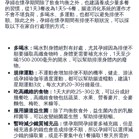
孕婦在懷孕期間除了飲食均衡之外，也建議養成少量多餐
的習慣，從1天3餐改為1天5~6餐，腸道消化系統的運作才
不會不堪負荷，多喝水、多運動，也都可以避免排便不
順。除此之外，孕婦在懷孕期間有排便不順狀況，可以採
取以下在家自行處理的方式：
多喝水：
喝水對身體絕對有好處，尤其孕婦因為排便不
順要攝取高纖食物時，身體更需要補充水分，1天至少
喝1500-2000毫升的開水，可以幫助排泄身體內的廢
物。
規律運動：
不運動會增加排便不順的機率，健走、游泳
或孕婦瑜伽等適度運動，都可以幫助腸道蠕動，建議1
星期運動3次，每次大約20~30分鐘最佳。
吃高纖維的食物：
1天大約吃25~30公克，可以分成好
幾餐吃，高纖維食物包括蔬菜、水果、營養麥片、全麥
麵包、梅乾、米糠等。
服用腸道益生菌：
除了均衡飲食外，益生菌內含的乳酸
桿菌等，可以改變細菌叢生態，幫助排便順暢。
暫時減少鐵質補充品：
懷孕期間孕婦要多補充鐵，但是
補充過多的鐵也會造成排便不順，所以孕婦可以選擇減
少鐵的攝取量，或是不要集中在1餐攝取1整天所需的