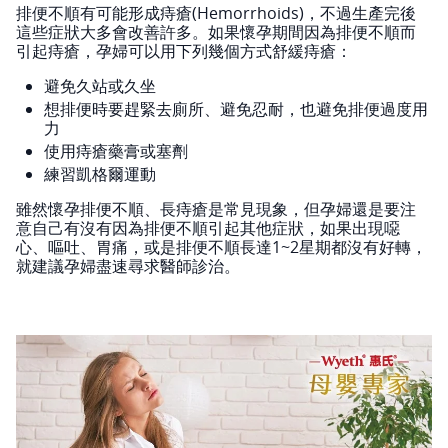
排便不順有可能形成痔瘡(Hemorrhoids)，不過生產完後
這些症狀大多會改善許多。如果懷孕期間因為排便不順而
引起痔瘡，孕婦可以用下列幾個方式舒緩痔瘡：
避免久站或久坐
想排便時要趕緊去廁所、避免忍耐，也避免排便過度用
力
使用痔瘡藥膏或塞劑
練習凱格爾運動
雖然懷孕排便不順、長痔瘡是常見現象，但孕婦還是要注
意自己有沒有因為排便不順引起其他症狀，如果出現噁
心、嘔吐、胃痛，或是排便不順長達1~2星期都沒有好轉，
就建議孕婦盡速尋求醫師診治。