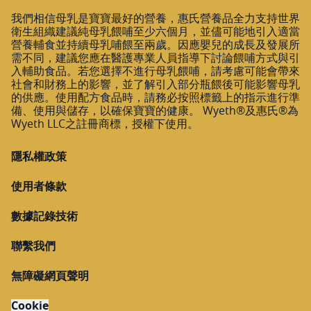
我們相信母乳是寶寶最好的營養，惠氏營養品全力支持世界
衛生組織建議純母乳餵哺至少六個月，並儘可能地引入適當
營養輔食並持續母乳哺餵至兩歲。因應嬰兒的成長及發展所
需不同，建議您應在醫護專業人員指導下討論餵哺方式與引
入輔助食品。若您選擇不進行母乳餵哺，請考慮可能會帶來
社會和財務上的影響，並了解引入部分瓶餵後可能影響母乳
的供應。使用配方食品時，請務必按照標籤上的指示進行準
備、使用與儲存，以確保寶寶的健康。 Wyeth®及惠氏®為
Wyeth LLC之註冊商標，授權下使用。
隱私權政策
使用者條款
數據記錄技術
聯繫我們
無障礙網頁聲明
Cookie