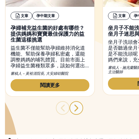
文章
孕中期文章
文章
孕
孕婦補充益生菌的好處有哪些？
坐月子不能
提供媽媽和寶寶最佳保護力的益
坐月子迷思
生菌這樣挑選
坐月子洗頭會
益生菌不僅能幫助孕婦維持消化道
是否聽過坐月
機能、幫助保養孕婦私密處，還能
是不能洗頭呢
調整媽媽的哺乳體質。目前市面上
媽們來說，充
孕婦益生菌種類眾多，該如何選出
不可或缺的，
審稿人 - 施兆蘭醫
適合的益生菌？又該何時吃益生
觀念，便是希
主治醫師
審稿人 – 黃裕清院長, 大安婦幼醫院
菌？本文將會介紹益生菌對孕婦的
內好好休息恢
功效，吃益生菌正確的方法及時
變，觀念也不
閱讀更多
間，並提供挑益生菌的小撇步。
月子洗頭的問
與禁忌，幫媽