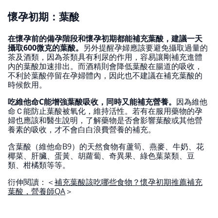
懷孕初期：葉酸
在懷孕前的備孕階段和懷孕初期都能補充葉酸，建議一天
攝取600微克的葉酸。
另外提醒孕婦應該要避免攝取過量的
茶及酒類，因為茶類具有利尿的作用，容易讓剛補充進體
內的葉酸加速排出。而酒精則會降低葉酸在腸道的吸收，
不利於葉酸停留在孕婦體內，因此也不建議在補充葉酸的
時候飲用。
吃維他命C能增強葉酸吸收，同時又能補充營養。
因為維他
命Ｃ能防止葉酸被氧化，維持活性。若有在服用藥物的孕
婦也應該和醫生說明，了解藥物是否會影響葉酸或其他營
養素的吸收，才不會白白浪費營養的補充。
含葉酸（維他命B9）的天然食物有蘆筍、燕麥、牛奶、花
椰菜、肝臟、蛋黃、胡蘿蔔、奇異果、綠色葉菜類、豆
類、柑橘類等等。
衍伸閱讀：＜
補充葉酸該吃哪些食物？懷孕初期推薦補充
葉酸，營養師QA
＞