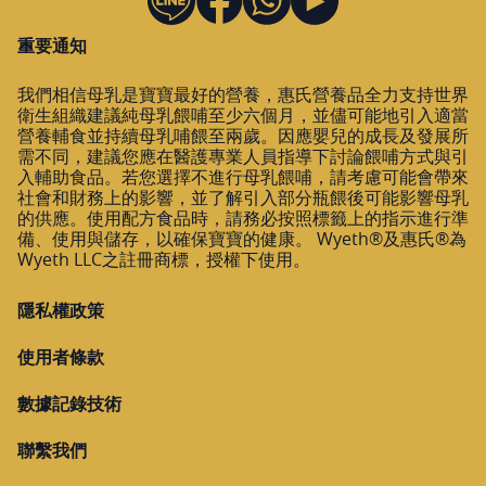
重要通知
我們相信母乳是寶寶最好的營養，惠氏營養品全力支持世界
衛生組織建議純母乳餵哺至少六個月，並儘可能地引入適當
營養輔食並持續母乳哺餵至兩歲。因應嬰兒的成長及發展所
需不同，建議您應在醫護專業人員指導下討論餵哺方式與引
入輔助食品。若您選擇不進行母乳餵哺，請考慮可能會帶來
社會和財務上的影響，並了解引入部分瓶餵後可能影響母乳
的供應。使用配方食品時，請務必按照標籤上的指示進行準
備、使用與儲存，以確保寶寶的健康。 Wyeth®及惠氏®為
Wyeth LLC之註冊商標，授權下使用。
隱私權政策
使用者條款
數據記錄技術
聯繫我們