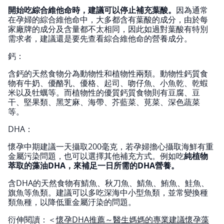
開始吃綜合維他命時，建議可以停止補充葉酸。
因為通常
在孕婦的綜合維他命中，大多都含有葉酸的成分，由於每
家廠牌的成分及含量都不太相同，因此如過對葉酸有特別
需求者，建議還是要先查看綜合維他命的營養成分。
鈣：
含鈣的天然食物分為動物性和植物性兩類。動物性鈣質食
物有牛奶、優酪乳、優格、起司、吻仔魚、小魚乾、乾蝦
米以及牡蠣等。而植物性的優質鈣質食物則有豆腐、豆
干、堅果類、黑芝麻、海帶、芥藍菜、莧菜、深色蔬菜
等。
DHA：
懷孕中期建議一天攝取200毫克，若孕婦擔心攝取海鮮有重
金屬污染問題，也可以選擇其他補充方式。例如吃
純植物
萃取的藻油DHA，來補足一日所需的DHA營養。
含DHA的天然食物有鯖魚、秋刀魚、鯖魚、鮪魚、鮭魚、
旗魚等魚類。建議可以多吃深海中小型魚類，並常變換種
類魚種，以降低重金屬汙染的問題。
衍伸閱讀：＜
懷孕DHA推薦～醫生媽媽的專業建議懷孕藻