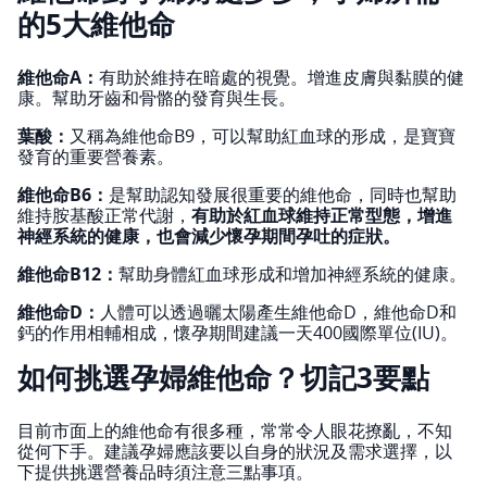
的5大維他命
維他命A：
有助於維持在暗處的視覺。增進皮膚與黏膜的健
康。幫助牙齒和骨骼的發育與生長。
葉酸：
又稱為維他命B9，可以幫助紅血球的形成，是寶寶
發育的重要營養素。
維他命B6：
是幫助認知發展很重要的維他命，同時也幫助
維持胺基酸正常代謝，
有助於紅血球維持正常型態，增進
神經系統的健康，也會減少懷孕期間孕吐的症狀。
維他命B12：
幫助身體紅血球形成和增加神經系統的健康。
維他命D：
人體可以透過曬太陽產生維他命D，維他命D和
鈣的作用相輔相成，懷孕期間建議一天400國際單位(IU)。
如何挑選孕婦維他命？切記3要點
目前市面上的維他命有很多種，常常令人眼花撩亂，不知
從何下手。建議孕婦應該要以自身的狀況及需求選擇，以
下提供挑選營養品時須注意三點事項。