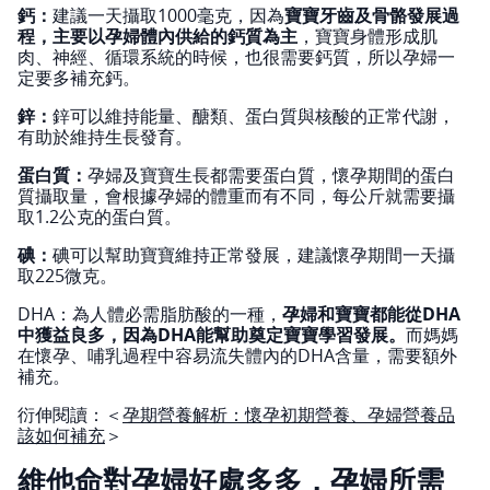
鈣：
建議一天攝取1000毫克，因為
寶寶牙齒及骨骼發展過
程，主要以孕婦體內供給的鈣質為主
，寶寶身體形成肌
肉、神經、循環系統的時候，也很需要鈣質，所以孕婦一
定要多補充鈣。
鋅：
鋅可以維持能量、醣類、蛋白質與核酸的正常代謝，
有助於維持生長發育。
蛋白質：
孕婦及寶寶生長都需要蛋白質，懷孕期間的蛋白
質攝取量，會根據孕婦的體重而有不同，每公斤就需要攝
取1.2公克的蛋白質。
碘：
碘可以幫助寶寶維持正常發展，建議懷孕期間一天攝
取225微克。
DHA：為人體必需脂肪酸的一種，
孕婦和寶寶都能從DHA
中獲益良多，因為DHA能幫助奠定寶寶學習發展。
而媽媽
在懷孕、哺乳過程中容易流失體內的DHA含量，需要額外
補充。
衍伸閱讀：＜
孕期營養解析：懷孕初期營養、孕婦營養品
該如何補充
＞
維他命對孕婦好處多多，孕婦所需