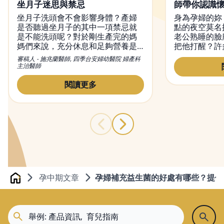
坐月子迷思與禁忌
師帶你認識
坐月子洗頭會不會影響身體？產婦
身為孕婦的妳
是否聽過坐月子的其中一項禁忌就
點的夜空莫名
是不能洗頭呢？對於剛生產完的媽
老公熟睡的臉
媽們來說，充分休息和足夠營養是
把他打醒？許
不可或缺的，而華人特有的坐月子
緒困擾，從懷
審稿人 - 施兆蘭醫師, 四季台安婦幼醫院 婦產科
觀念，便是希望產婦能在這段期間
往不曾出現的
主治醫師
內好好休息恢復身體。隨時代改
搞不懂自己到
變，觀念也不同了，本文將說明坐
閱讀更多
月子洗頭的問題、坐月子注意事項
與禁忌，幫媽媽們解惑！
孕中期文章
孕婦補充益生菌的好處有哪些？提供
Home