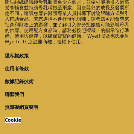
衛生組織建議純母乳餵哺至少六個月，並儘可能地引入適當
營養輔食並持續母乳哺餵至兩歲。因應嬰兒的成長及發展所
需不同，建議您應在醫護專業人員指導下討論餵哺方式與引
入輔助食品。若您選擇不進行母乳餵哺，請考慮可能會帶來
社會和財務上的影響，並了解引入部分瓶餵後可能影響母乳
的供應。使用配方食品時，請務必按照標籤上的指示進行準
備、使用與儲存，以確保寶寶的健康。 Wyeth®及惠氏®為
Wyeth LLC之註冊商標，授權下使用。
隱私權政策
使用者條款
數據記錄技術
聯繫我們
無障礙網頁聲明
Cookie