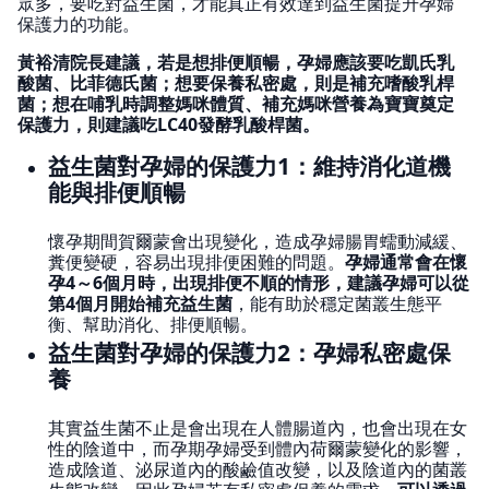
眾多，要吃對益生菌，才能真正有效達到益生菌提升孕婦
保護力的功能。
黃裕清院長建議，若是想排便順暢，孕婦應該要吃凱氏乳
酸菌、比菲德氏菌；想要保養私密處，則是補充嗜酸乳桿
菌；想在哺乳時調整媽咪體質、補充媽咪營養為寶寶奠定
保護力，則建議吃LC40發酵乳酸桿菌。
益生菌對孕婦的保護力1：維持消化道機
能與排便順暢
懷孕期間賀爾蒙會出現變化，造成孕婦腸胃蠕動減緩、
糞便變硬，容易出現排便困難的問題。
孕婦通常會在懷
孕4～6個月時，出現排便不順的情形，建議孕婦可以從
第4個月開始補充益生菌
，能有助於穩定菌叢生態平
衡、幫助消化、排便順暢。
益生菌對孕婦的保護力2：孕婦私密處保
養
其實益生菌不止是會出現在人體腸道內，也會出現在女
性的陰道中，而孕期孕婦受到體內荷爾蒙變化的影響，
造成陰道、泌尿道內的酸鹼值改變，以及陰道內的菌叢