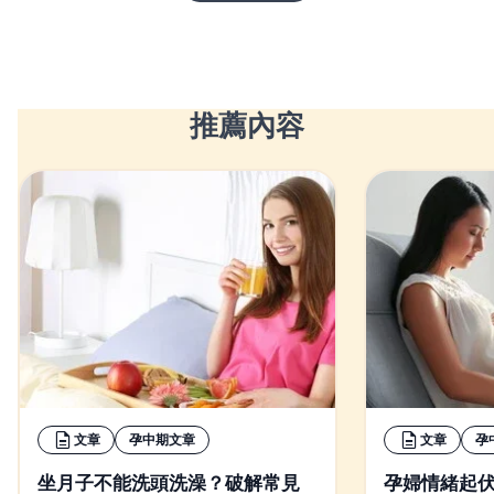
推薦內容
文章
孕中期文章
文章
孕
坐月子不能洗頭洗澡？破解常見
孕婦情緒起