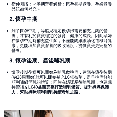
衍伸閱讀：＜
孕期營養解析：懷孕初期營養、孕婦營養
品該如何補充
＞
2. 懷孕中期
到了懷孕中期，等胎兒穩定後孕婦需要補充足夠的營
養，才有利於寶寶穩定的發育、健康的成長。因此孕婦
在懷孕中期時補充益生菌，不僅能夠維護消化道機能健
康，更能增加寶寶營養的吸收速度，提供寶寶更完整的
營養。
3. 懷孕後期、產後哺乳期
懷孕後期孕婦可以開始為哺乳做準備，建議在懷孕後期
(約28周開始)就可以開始補充LC40益菌，盡早準備好能
順利哺餵母乳的體質；同時在媽咪產後哺乳期，也建議
持續補充
LC40益菌完整打造哺乳體質、提升媽媽保護
力，幫助媽咪順利哺乳持續母乳之路。