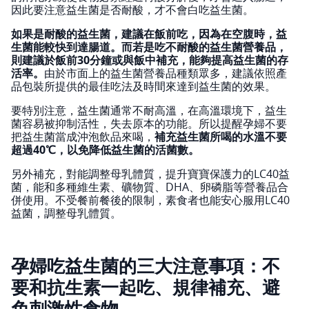
因此要注意益生菌是否耐酸，才不會白吃益生菌。
如果是耐酸的益生菌，建議在飯前吃，因為在空腹時，益
生菌能較快到達腸道。而若是吃不耐酸的益生菌營養品，
則建議於飯前30分鐘或與飯中補充，能夠提高益生菌的存
活率。
由於市面上的益生菌營養品種類眾多，建議依照產
品包裝所提供的最佳吃法及時間來達到益生菌的效果。
要特別注意，益生菌通常不耐高溫，在高溫環境下，益生
菌容易被抑制活性，失去原本的功能。所以提醒孕婦不要
把益生菌當成沖泡飲品來喝，
補充益生菌所喝的水溫不要
超過40℃，以免降低益生菌的活菌數。
另外補充，對能調整母乳體質，提升寶寶保護力的LC40益
菌，能和多種維生素、礦物質、DHA、卵磷脂等營養品合
併使用。不受餐前餐後的限制，素食者也能安心服用LC40
益菌，調整母乳體質。
孕婦吃益生菌的三大注意事項：不
要和抗生素一起吃、規律補充、避
免刺激性食物