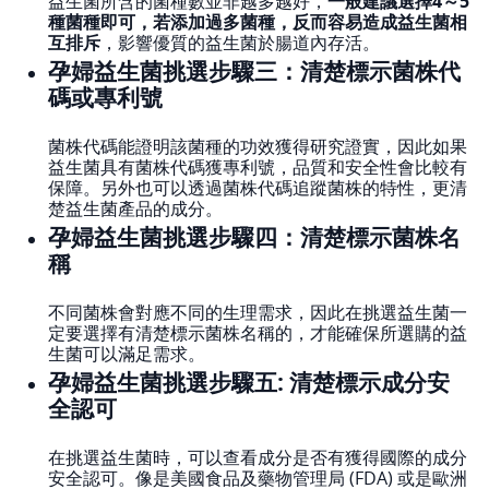
益生菌所含的菌種數並非越多越好，
一般建議選擇4～5
種菌種即可，若添加過多菌種，反而容易造成益生菌相
互排斥
，影響優質的益生菌於腸道內存活。
孕婦益生菌挑選步驟三：清楚標示菌株代
碼或專利號
菌株代碼能證明該菌種的功效獲得研究證實，因此如果
益生菌具有菌株代碼獲專利號，品質和安全性會比較有
保障。另外也可以透過菌株代碼追蹤菌株的特性，更清
楚益生菌產品的成分。
孕婦益生菌挑選步驟四：清楚標示菌株名
稱
不同菌株會對應不同的生理需求，因此在挑選益生菌一
定要選擇有清楚標示菌株名稱的，才能確保所選購的益
生菌可以滿足需求。
孕婦益生菌挑選步驟五: 清楚標示成分安
全認可
在挑選益生菌時，可以查看成分是否有獲得國際的成分
安全認可。像是美國食品及藥物管理局 (FDA) 或是歐洲