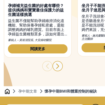
孕婦補充益生菌的好處有哪些？
坐月子不能
提供媽媽和寶寶最佳保護力的益
坐月子迷思
生菌這樣挑選
坐月子洗頭會
益生菌不僅能幫助孕婦維持消化道
是否聽過坐月
機能、幫助保養孕婦私密處，還能
是不能洗頭呢
調整媽媽的哺乳體質。目前市面上
媽們來說，充
孕婦益生菌種類眾多，該如何選出
不可或缺的，
審稿人 - 施兆蘭醫
適合的益生菌？又該何時吃益生
觀念，便是希
主治醫師
審稿人 – 黃裕清院長, 大安婦幼醫院
菌？本文將會介紹益生菌對孕婦的
內好好休息恢
功效，吃益生菌正確的方法及時
變，觀念也不
閱讀更多
間，並提供挑益生菌的小撇步。
月子洗頭的問
與禁忌，幫媽
孕中期文章
懷孕中期BMI和體重控制的秘訣
Home