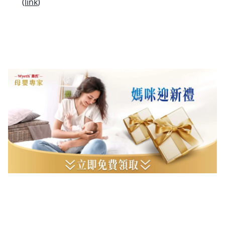
(
link
)