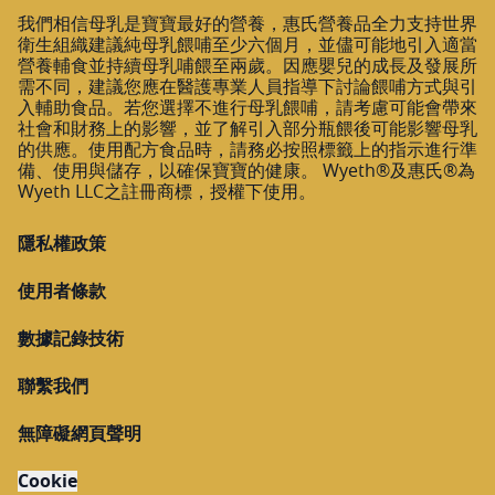
我們相信母乳是寶寶最好的營養，惠氏營養品全力支持世界
衛生組織建議純母乳餵哺至少六個月，並儘可能地引入適當
營養輔食並持續母乳哺餵至兩歲。因應嬰兒的成長及發展所
需不同，建議您應在醫護專業人員指導下討論餵哺方式與引
入輔助食品。若您選擇不進行母乳餵哺，請考慮可能會帶來
社會和財務上的影響，並了解引入部分瓶餵後可能影響母乳
的供應。使用配方食品時，請務必按照標籤上的指示進行準
備、使用與儲存，以確保寶寶的健康。 Wyeth®及惠氏®為
Wyeth LLC之註冊商標，授權下使用。
隱私權政策
使用者條款
數據記錄技術
聯繫我們
無障礙網頁聲明
Cookie