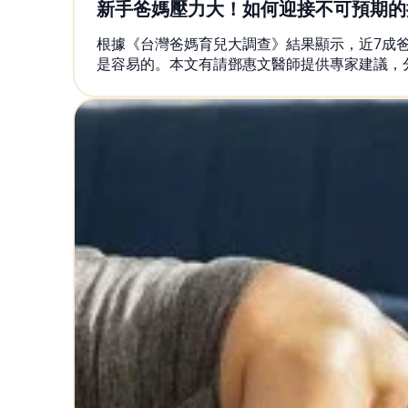
新手爸媽壓力大！如何迎接不可預期的
根據《台灣爸媽育兒大調查》結果顯示，近7成
是容易的。本文有請鄧惠文醫師提供專家建議，